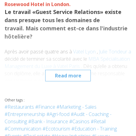
Rosewood Hotel in London
.
Le travail «Guest Service Relations» existe
dans presque tous les domaines de
travail. Mais comment est-ce dans l'industrie
hôtelière?
Après avoir passé quatre ans à
Vatel Lyon
,
Julie Tondeur a
décidé de terminer sa scolarité avec le
MBA Spécialisation
Management du Luxe à Vatel Paris
. Dès qu’elle a obtenu
son diplôme, elle a été embauchée comme responsable
Read more
des relations avec
les
clients
de
l’
hôtel Rosewood
, l’un
des plus beaux hôtels 5 étoiles d’Angleterre. Puis elle est
devenue superviseur et ensuite gestionnaire dans le même
Other tags :
département, en février 2018.
#Restaurants
#Finance
#Marketing - Sales
#Entrepreneurship
#Agri-food
#Audit - Coaching -
Consulting
#Bank - Insurance
#Casinos
#Retail
#Communication
#Ecotourism
#Education - Training